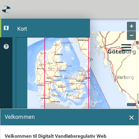
+
Mit vandløb - digitalt
map
Kort
menu
−
menu
vandløbsregulativ
help
Velkommen
Regulativer
Natur
Administrative grænser
Velkommen til Digitalt Vandløbsregulativ Web